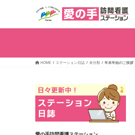
コ
ナ
ン
ビ
テ
ゲ
ン
ー
ツ
シ
へ
ョ
ス
ン
キ
に
ッ
移
HOME
ステーション日誌
未分類
年末年始のご挨拶
プ
動
愛の手訪問看護ステーション