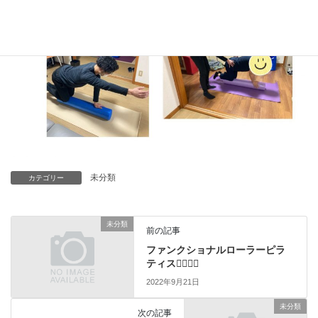
未分類
カテゴリー
未分類
前の記事
ファンクショナルローラーピラ
ティス🧘‍♀️🧘‍♂️
2022年9月21日
未分類
次の記事