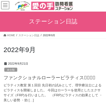
コ
ナ
ン
ビ
テ
ゲ
ン
ー
ステーション日誌
ツ
シ
へ
ョ
ス
ン
HOME
ステーション日誌
2022年9月
キ
に
ッ
移
プ
動
2022年9月
2022年9月21日
未分類
ファンクショナルローラーピラティス🧘‍♀️🧘‍♂️
ピラティス教室 第１回目 先日初の試みとして、理学療法士による
ピラティスを開催しました。 今回はローラーを使用としたエクサ
サイズ（FRP)を行いました。 （FRP)ピラティスの効果として ・
美しい姿勢 ・効 […]