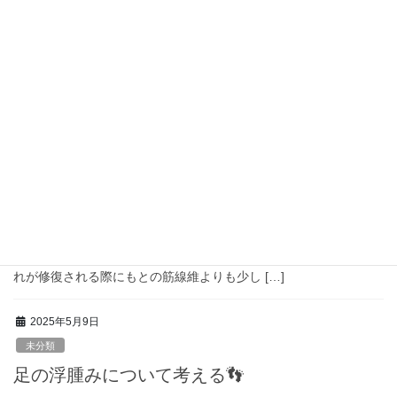
運動時の呼吸について💪
平素よりお世話になっております。 本日のテーマは「運動時の呼
吸」についてお話したいと思います。 リハビリテーションの際に
筋力トレーニングを実施する事はよくありますが、トレーニング
時の”呼吸”について意識した事がありますで […]
2025年6月6日
日誌
筋力をつけるには💪
みなさんこんにちは！ 本日のテーマは「筋力をつける」について
です！ そもそも筋力がついていくメカニズムとしては・・・・ 筋
肉は抵抗運動を行っていくと、筋線維の一部が破断されます。そ
れが修復される際にもとの筋線維よりも少し […]
2025年5月9日
未分類
足の浮腫みについて考える👣