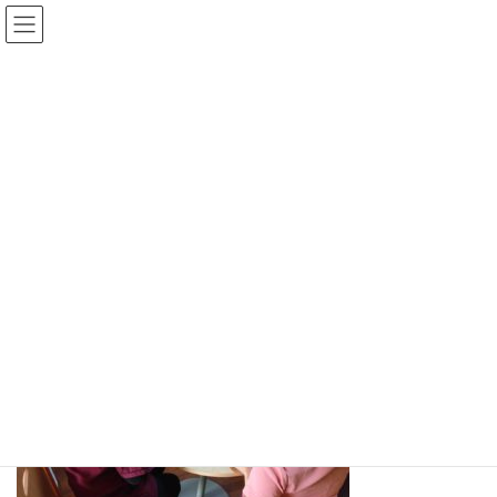
コ
ナ
ン
ビ
テ
ゲ
ン
ー
ステーション日誌
ツ
シ
へ
ョ
ス
ン
HOME
ステーション日誌
未分類
ランチタイム
キ
に
ッ
移
プ
動
2018年11月29日
/ 最終更新日時 :
2018年11月29日
nagaikihonpo.com
未分類
ランチタイム