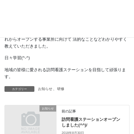
さん優しく、管理者の皆さんにお会いできてとても心強くこれか
らがもっと楽しみになりました。
今日は横須賀市主催の指定介護サービス事業社等の新規セミナー
に参加しました。平成30年8月以降に新規オープンした事業所、こ
れからオープンする事業所に向けて 法的なことなどわかりやすく
教えていただきました。
日々学習(^-^)
地域の皆様に愛される訪問看護ステーションを目指して頑張りま
す。
お知らせ
、
研修
カテゴリー
お知らせ
前の記事
訪問看護ステーションオープン
しました(^^)/
2018年8月30日